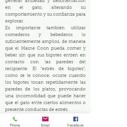
generar ansiedad y desorientación 
en el gato, alterando su 
comportamiento y su confianza para 
explorar.
Es importante también utilizar 
comederos y bebederos lo 
suficientemente amplios, de manera 
que el Maine Coon pueda comer y 
beber sin que sus bigotes entren en 
contacto con las paredes del 
recipiente. El "estrés de bigotes", 
como se le conoce, ocurre cuando 
los bigotes tocan repetidamente las 
paredes de los platos, provocando 
una incomodidad que puede hacer 
que el gato evite ciertos alimentos o 
presente conductas de estrés.
5. Datos Curiosos: Los Bigotes y el 
Phone
Email
Facebook