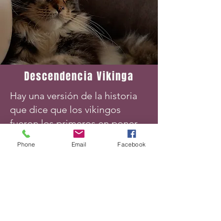
Descendencia Vikinga
Hay una versión de la historia
que dice que los vikingos
fueron los primeros en poner
pie en América, se conoce
Phone
Email
Facebook
también que viajaban con
gatos en sus bodegas para
hacer frente a las ratas y
ratones que devoraban el
grano.
En una de estas estancias en el