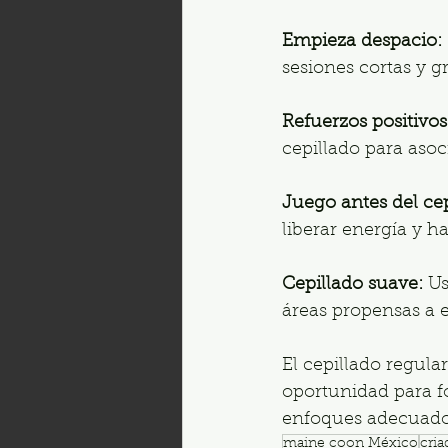
Empieza despacio:
sesiones cortas y 
Refuerzos positivos
cepillado para asoc
Juego antes del cep
liberar energía y h
Cepillado suave:
 Us
áreas propensas a e
El cepillado regul
oportunidad para fo
enfoques adecuado
maine coon México
cri