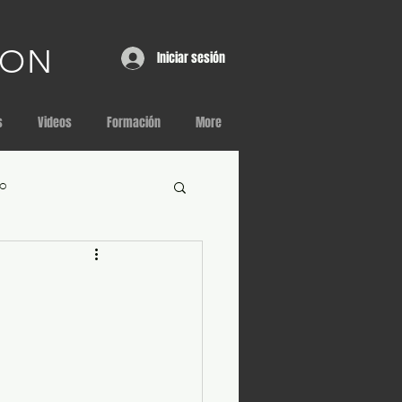
OON
Iniciar sesión
s
Videos
Formación
More
o