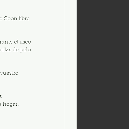
e Coon libre 
ante el aseo 
bolas de pelo 
.
 vuestro 
s 
u hogar.