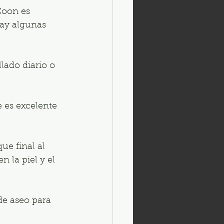
Coon es 
hay algunas 
llado diario o 
e es excelente 
ue final al 
 la piel y el 
de aseo para 