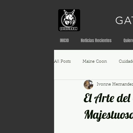
GA
INICIO
Noticias Recientes
Quier
All Posts
Maine Coon
Cuidad
Ivonne Hernandez
Criadero de gatos Maine Coon
El Arte del
Majestuos
Características del Maine Coon