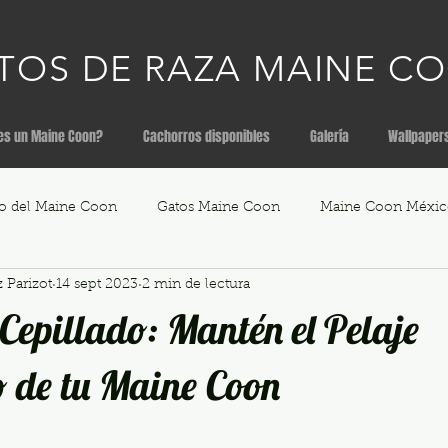
TOS DE RAZA MAINE C
es un Maine Coon?
Cachorros disponibles
Galería
Wallpaper
o del Maine Coon
Gatos Maine Coon
Maine Coon Méxic
 Parizot
14 sept 2023
2 min de lectura
Gatos gigantes
Mundial Felino
Cachorros Maine Coon
 Cepillado: Mantén el Pelaje
o de tu Maine Coon