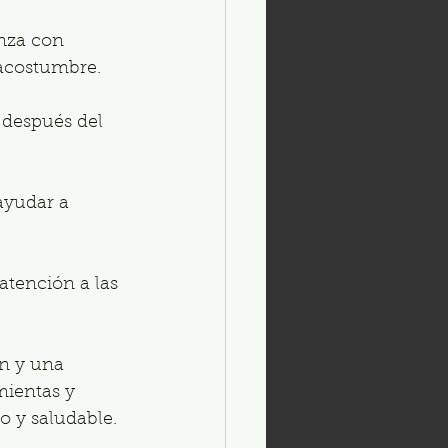
nza con 
 acostumbre.
 después del 
ayudar a 
atención a las 
n y una 
mientas y 
 y saludable.