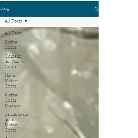
Blog
All Posts
All Posts
Maine
Coon
Cuidado
del Maine
Coon
Gatos
Maine
Coon
Maine
Coon
México
Criadero de
gatos
Maine
Coon