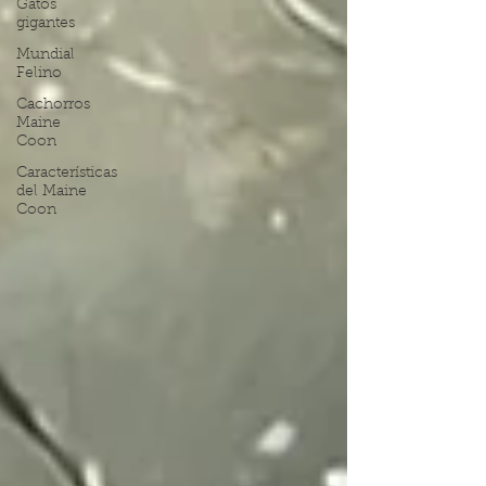
Gatos
gigantes
Mundial
Felino
Cachorros
Maine
Coon
Características
del Maine
Coon