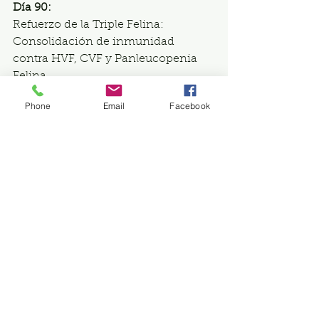
Día 90:
Refuerzo de la Triple Felina:
Consolidación de inmunidad 
contra HVF, CVF y Panleucopenia 
Felina.
Phone
Email
Facebook
La orientación de tu veterinario es 
esencial para personalizar el 
programa de vacunación según el 
estilo de vida específico de tu gato 
Maine Coon. Mantén a tu gigante 
gentil protegido y feliz a lo largo de 
su vida. 🐾✨
maine coon México
criadero de gatos Maine Coon
Cuidado del maine coon
salud de maine Coon
Maine Coon
Cuidado del Maine Coon
Gatos Maine Coon